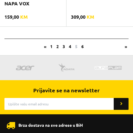
NAPA VOX
159,00
KM
309,00
KM
«
1
2
3
4
5
6
»
Prijavite se na newsletter
Brza dostava na sve adrese u BiH