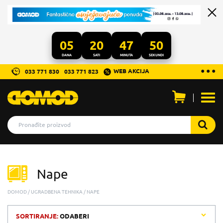
05
20
47
50
DANA
SATI
MINUTA
SEKUNDI
...
● ● ●
WEB AKCIJA
033 771 830
033 771 823
Otvo
men
Nape
DOMOD
UGRADBENA TEHNIKA
NAPE
SORTIRANJE:
ODABERI