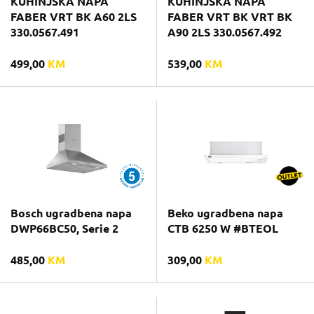
KUHINJSKA NAPA
KUHINJSKA NAPA
FABER VRT BK A60 2LS
FABER VRT BK VRT BK
330.0567.491
A90 2LS 330.0567.492
499,00
KM
539,00
KM
Bosch ugradbena napa
Beko ugradbena napa
DWP66BC50, Serie 2
CTB 6250 W #BTEOL
485,00
KM
309,00
KM