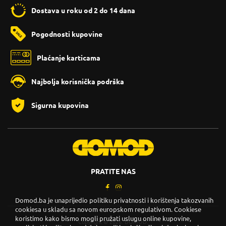
Dostava u roku od 2 do 14 dana
Pogodnosti kupovine
Plaćanje karticama
Najbolja korisnička podrška
Sigurna kupovina
PRATITE NAS
Domod.ba je unaprijedio politiku privatnosti i korištenja takozvanih
cookiesa u skladu sa novom europskom regulativom. Cookiese
koristimo kako bismo mogli pružati uslugu online kupovine,
Copyright © 2026. DOMOD.