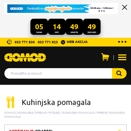
05
14
49
49
DANA
SATI
MINUTA
SEKUNDI
...
● ● ●
WEB AKCIJA
033 771 830
033 771 823
Otvo
men
Kuhinjska pomagala
DOMOD
KUHINJSKA OPREMA I POSUĐE
KUHINJSKA POMAGALA I PRIBOR
KUHINJSKA
POMAGALA