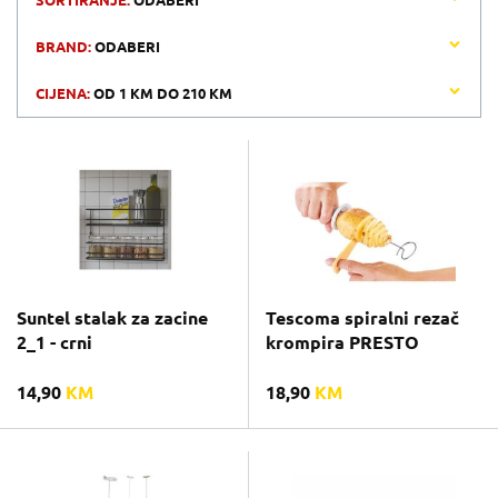
SORTIRANJE:
ODABERI
BRAND:
ODABERI
CIJENA:
OD
1 KM
DO
210 KM
Suntel stalak za zacine
Tescoma spiralni rezač
2_1 - crni
krompira PRESTO
14,90
KM
18,90
KM