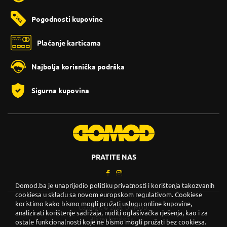
Pogodnosti kupovine
Plaćanje karticama
Najbolja korisnička podrška
Sigurna kupovina
PRATITE NAS
Domod.ba je unaprijedio politiku privatnosti i korištenja takozvanih
cookiesa u skladu sa novom europskom regulativom. Cookiese
koristimo kako bismo mogli pružati uslugu online kupovine,
Copyright © 2026. DOMOD.
analizirati korištenje sadržaja, nuditi oglašivačka rješenja, kao i za
Uslovi korištenja
.
ostale funkcionalnosti koje ne bismo mogli pružati bez cookiesa.