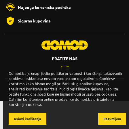
Najbolja korisnička podrška
Sigurna kupovina
PRATITE NAS
Domod.ba je unaprijedio politiku privatnosti i korištenja takozvanih
cookiesa u skladu sa novom europskom regulativom. Cookiese
koristimo kako bismo mogli pružati uslugu online kupovine,
Copyright © 2026. DOMOD.
analizirati korištenje sadržaja, nuditi oglašivačka rješenja, kao i za
Uslovi korištenja
.
ostale funkcionalnosti koje ne bismo mogli pružati bez cookiesa.
Daljnjim korištenjem online prodavnice domod.ba pristajete na
korištenje cookiesa.
Uslovi korištenja
Razumijem