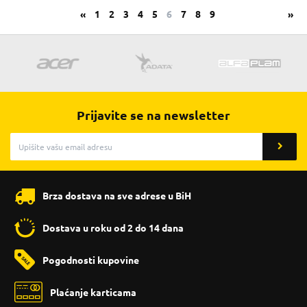
«
1
2
3
4
5
6
7
8
9
»
Prijavite se na newsletter
Brza dostava na sve adrese u BiH
Dostava u roku od 2 do 14 dana
Pogodnosti kupovine
Plaćanje karticama