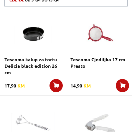
CIJENA:
OD
5 KM
DO
73 KM
Tescoma kalup za tortu
Tescoma Cjediljka 17 cm
Delicia black edition 26
Presto
cm
17,90
KM
14,90
KM