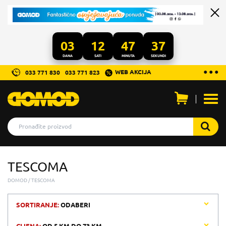
03
12
47
37
DANA
SATI
MINUTA
SEKUNDI
...
● ● ●
WEB AKCIJA
033 771 830
033 771 823
Otvo
men
TESCOMA
DOMOD
TESCOMA
SORTIRANJE:
ODABERI