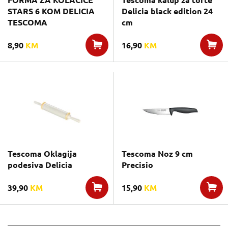
FORMA ZA KOLACICE
Tescoma kalup za torte
STARS 6 KOM DELICIA
Delicia black edition 24
TESCOMA
cm
8,90
KM
16,90
KM
Tescoma Oklagija
Tescoma Noz 9 cm
podesiva Delicia
Precisio
39,90
KM
15,90
KM